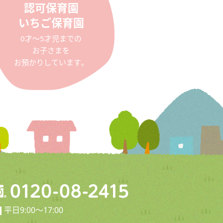
認可保育園
いちご保育園
0才〜5才児までの
お子さまを
お預かりしています。
平日9:00〜17:00