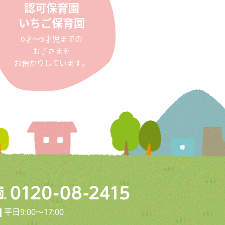
認可保育園
いちご保育園
0才〜5才児までの
お子さまを
お預かりしています。
平日9:00〜17:00