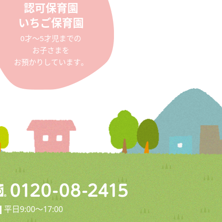
認可保育園
いちご保育園
0才〜5才児までの
お子さまを
お預かりしています。
平日9:00〜17:00