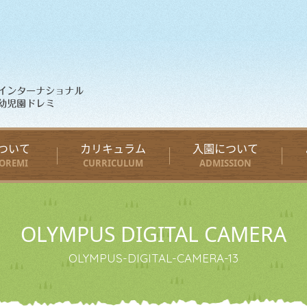
ついて
カリキュラム
入園について
OREMI
CURRICULUM
ADMISSION
OLYMPUS DIGITAL CAMERA
OLYMPUS-DIGITAL-CAMERA-13