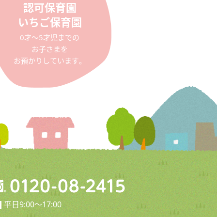
認可保育園
いちご保育園
0才〜5才児までの
お子さまを
お預かりしています。
平日9:00〜17:00