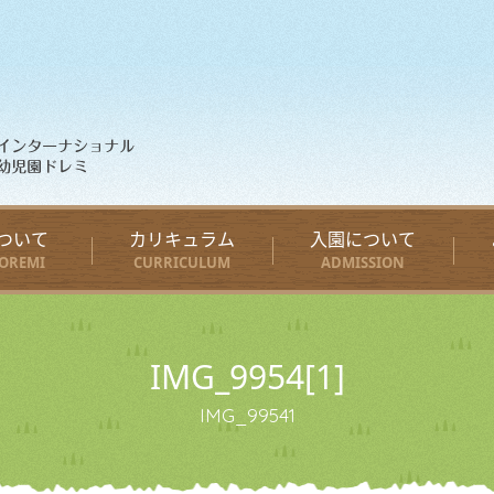
ついて
カリキュラム
入園について
OREMI
CURRICULUM
ADMISSION
IMG_9954[1]
IMG_99541