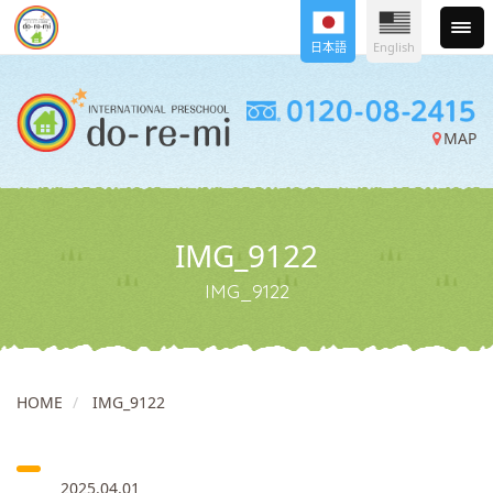
日本語
English
MAP
IMG_9122
IMG_9122
HOME
IMG_9122
2025.04.01