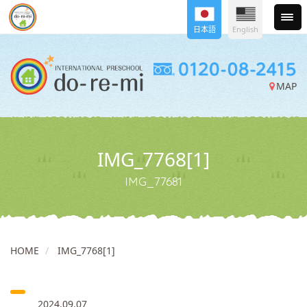
日本語
English
MAP
IMG_7768[1]
IMG_77681
HOME
IMG_7768[1]
2024.09.07