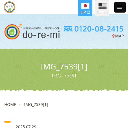
日本語
English
MAP
IMG_7539[1]
IMG_75391
HOME
IMG_7539[1]
2025.07.29