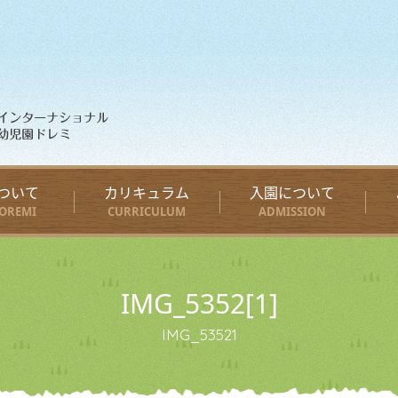
ついて
カリキュラム
入園について
OREMI
CURRICULUM
ADMISSION
IMG_5352[1]
IMG_53521