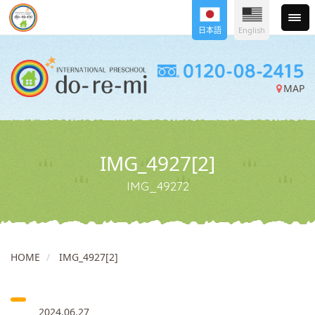
日本語
English
MAP
IMG_4927[2]
IMG_49272
HOME
IMG_4927[2]
2024.06.27