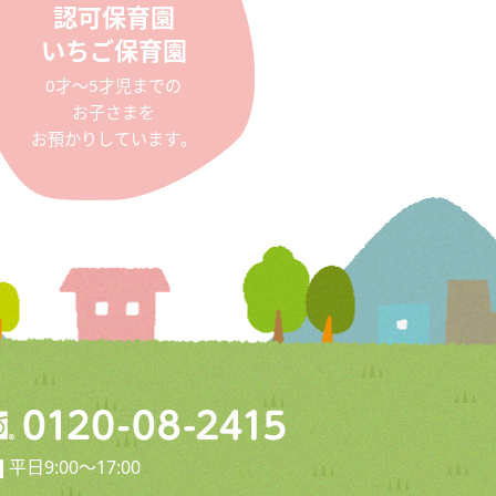
認可保育園
いちご保育園
0才〜5才児までの
お子さまを
お預かりしています。
平日9:00〜17:00