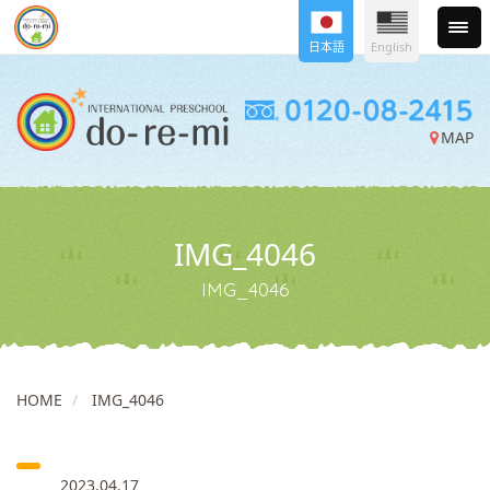
日本語
English
MAP
IMG_4046
IMG_4046
HOME
IMG_4046
2023.04.17