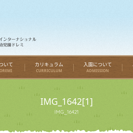
ついて
カリキュラム
入園について
OREMI
CURRICULUM
ADMISSION
IMG_1642[1]
IMG_16421