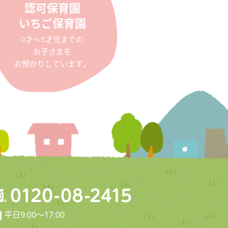
認可保育園
いちご保育園
0才〜5才児までの
お子さまを
お預かりしています。
平日9:00〜17:00