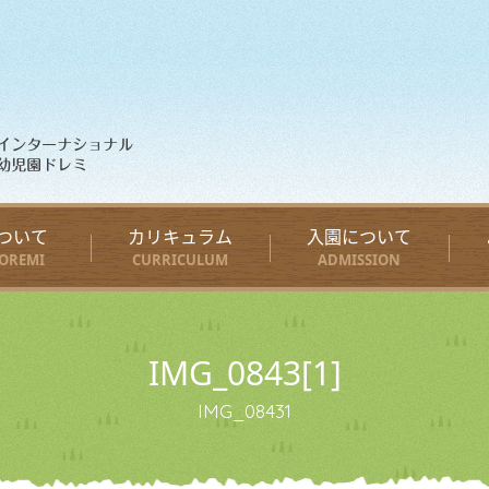
ついて
カリキュラム
入園について
OREMI
CURRICULUM
ADMISSION
IMG_0843[1]
IMG_08431