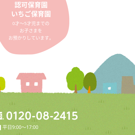
認可保育園
いちご保育園
0才〜5才児までの
お子さまを
お預かりしています。
平日9:00〜17:00