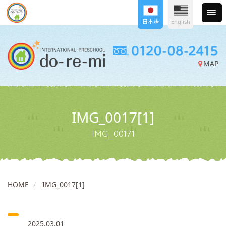
日本語
English
MAP
IMG_0017[1]
IMG_00171
HOME
IMG_0017[1]
2025.03.01