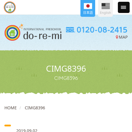
日本語
English
MAP
CIMG8396
CIMG8396
HOME
CIMG8396
2019.09.02