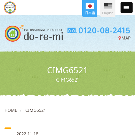
日本語
English
MAP
CIMG6521
CIMG6521
HOME
CIMG6521
2022.11.18