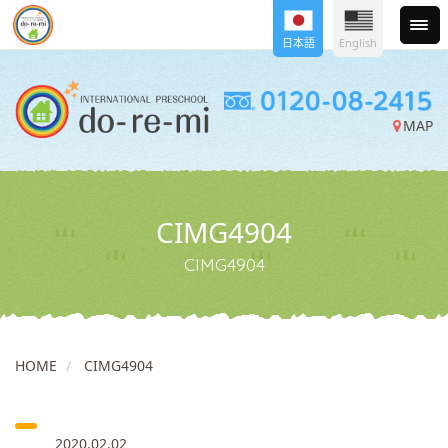
日本語
English
MAP
CIMG4904
CIMG4904
HOME
CIMG4904
2020.02.02