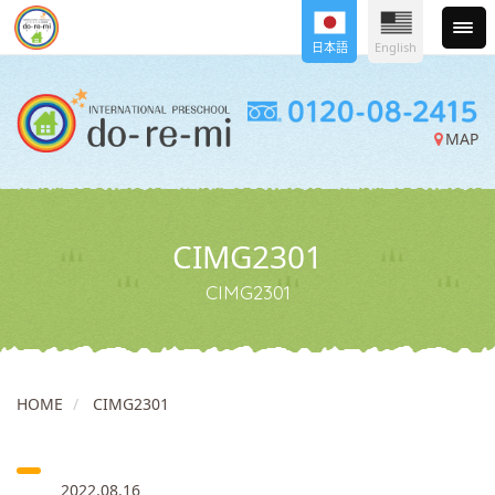
日本語
English
MAP
CIMG2301
CIMG2301
HOME
CIMG2301
2022.08.16