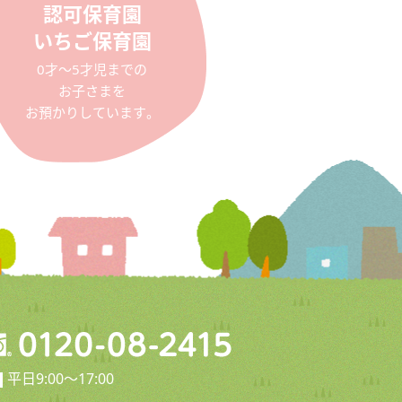
認可保育園
いちご保育園
0才〜5才児までの
お子さまを
お預かりしています。
平日9:00〜17:00